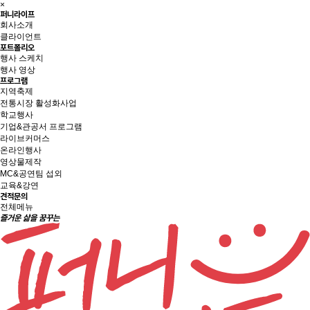
×
퍼니라이프
회사소개
클라이언트
포트폴리오
행사 스케치
행사 영상
프로그램
지역축제
전통시장 활성화사업
학교행사
기업&관공서 프로그램
라이브커머스
온라인행사
영상물제작
MC&공연팀 섭외
교육&강연
견적문의
전체메뉴
즐거운 삶을 꿈꾸는