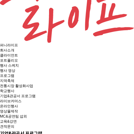
퍼니라이프
회사소개
클라이언트
포트폴리오
행사 스케치
행사 영상
프로그램
지역축제
전통시장 활성화사업
학교행사
기업&관공서 프로그램
라이브커머스
온라인행사
영상물제작
MC&공연팀 섭외
교육&강연
견적문의
기업&관공서 프로그램