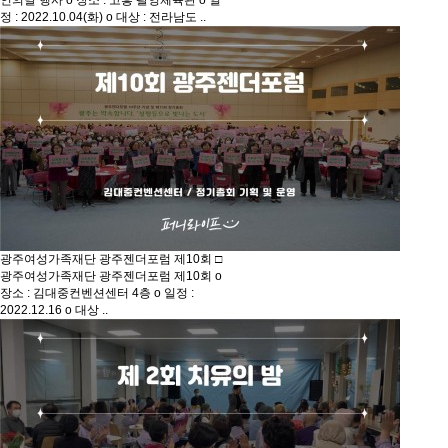
인의날 행사 o 장소 : 고흥 팔영체육관 o 일
정 : 2022.10.04(화) o 대상 : 전라남도 ..
광주여성가족재단 광주젠더포럼 제10회
□
광주여성가족재단 광주젠더포럼 제10회 o
장소 : 김대중컨벤션센터 4층 o 일정 :
2022.12.16 o 대상 ..