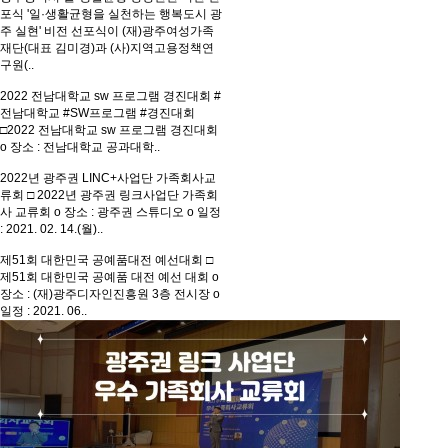
포식
'일·생활균형을 실천하는 행복도시 광
주 실현' 비전 선포식이 (재)광주여성가족
재단(대표 김미경)과 (사)지역고용정책연
구원(..
2022 전남대학교 sw 프로그램 경진대회
#
전남대학교 #SW프로그램 #경진대회
□2022 전남대학교 sw 프로그램 경진대회
o 장소 : 전남대학교 공과대학..
2022년 광주권 LINC+사업단 가족회사교
류회
□ 2022년 광주권 링크사업단 가족회
사 교류회 o 장소 : 광주권 스튜디오 o 일정
: 2021. 02. 14.(월)..
제51회 대한민국 공예품대전 예선대회
□
제51회 대한민국 공예품 대전 예선 대회 o
장소 : (재)광주디자인진흥원 3층 전시장 o
일정 : 2021. 06..