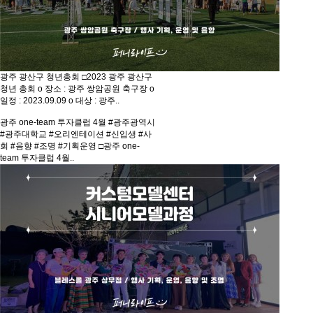
광주 광산구 청년총회
□2023 광주 광산구
청년 총회 o 장소 : 광주 쌍암공원 축구장 o
일정 : 2023.09.09 o 대상 : 광주..
광주 one-team 투자클럽 4월
#광주광역시
#광주대학교 #오리엔테이션 #신입생 #사
회 #음향 #조명 #기획운영 □광주 one-
team 투자클럽 4월..