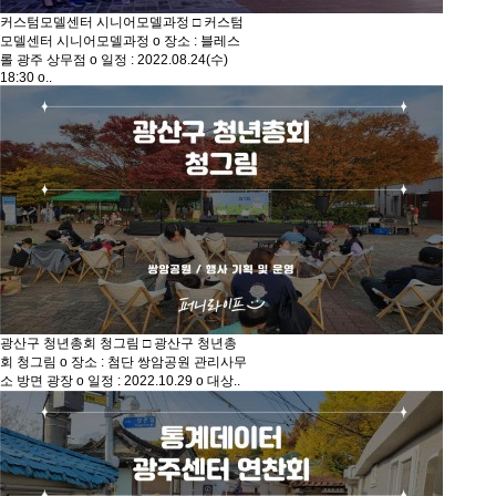
커스텀모델센터 시니어모델과정
□ 커스텀
모델센터 시니어모델과정 o 장소 : 블레스
롤 광주 상무점 o 일정 : 2022.08.24(수)
18:30 o..
광산구 청년총회 청그림
□ 광산구 청년총
회 청그림 o 장소 : 첨단 쌍암공원 관리사무
소 방면 광장 o 일정 : 2022.10.29 o 대상..