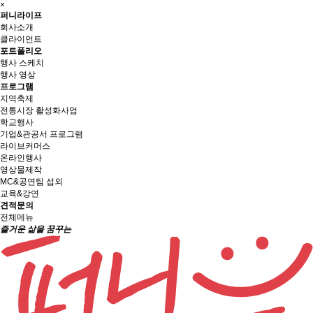
×
퍼니라이프
회사소개
클라이언트
포트폴리오
행사 스케치
행사 영상
프로그램
지역축제
전통시장 활성화사업
학교행사
기업&관공서 프로그램
라이브커머스
온라인행사
영상물제작
MC&공연팀 섭외
교육&강연
견적문의
전체메뉴
즐거운 삶을 꿈꾸는