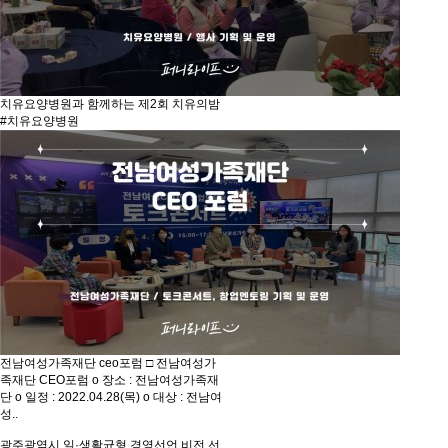
치유요양병원과 함께하는 제2회 치유의밤
#치유요양병원
전남여성가족재단 ceo포럼
□ 전남여성가
족재단 CEO포럼 o 장소 : 전남여성가족재
단 o 일정 : 2022.04.28(목) o 대상 : 전남여
성..
광주광역시 일·생활균형 경영선언 비전 선