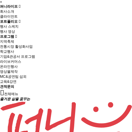
×
퍼니라이프
회사소개
클라이언트
포트폴리오
행사 스케치
행사 영상
프로그램
지역축제
전통시장 활성화사업
학교행사
기업&관공서 프로그램
라이브커머스
온라인행사
영상물제작
MC&공연팀 섭외
교육&강연
견적문의
전체메뉴
즐거운 삶을 꿈꾸는