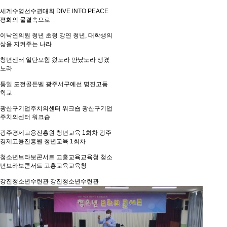
세계수영선수권대회
DIVE INTO PEACE
평화의 물결속으로
이낙연의원 청년 초청 강연
청년, 대학생의
삶을 지켜주는 나라
청년센터 일단모힘
왔노라 만났노라 생겼
노라
통일 도전골든벨
광주서구예선 명진고등
학교
광산구기업주치의센터 워크숍
광산구기업
주치의센터 워크숍
광주경제고용진흥원 청년교육 1회차
광주
경제고용진흥원 청년교육 1회차
청소년브라보콘서트 고흥교육교육청
청소
년브라보콘서트 고흥교육교육청
강진청소년수련관
강진청소년수련관