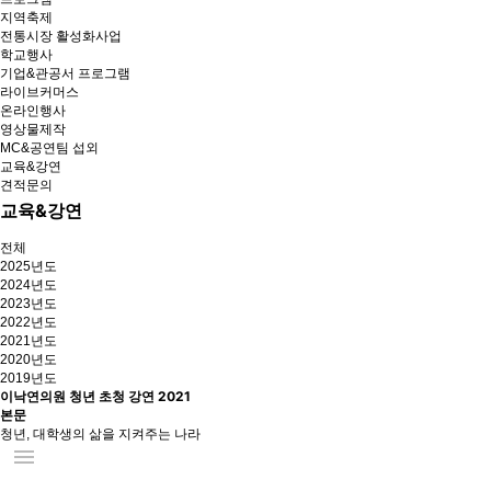
지역축제
전통시장 활성화사업
학교행사
기업&관공서 프로그램
라이브커머스
온라인행사
영상물제작
MC&공연팀 섭외
교육&강연
견적문의
교육&강연
전체
2025년도
2024년도
2023년도
2022년도
2021년도
2020년도
2019년도
이낙연의원 청년 초청 강연
2021
본문
청년, 대학생의 삶을 지켜주는 나라
menu