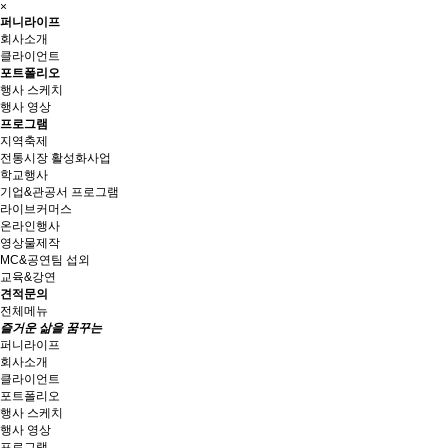
×
퍼니라이프
회사소개
클라이언트
포트폴리오
행사 스케치
행사 영상
프로그램
지역축제
전통시장 활성화사업
학교행사
기업&관공서 프로그램
라이브커머스
온라인행사
영상물제작
MC&공연팀 섭외
교육&강연
견적문의
전체메뉴
즐거운 삶을 꿈꾸는
퍼니라이프
회사소개
클라이언트
포트폴리오
행사 스케치
행사 영상
프로그램