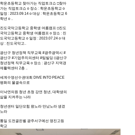
학운초등학교 찾아가는 직업토크쇼
□찾아
가는 직업토크쇼 o 장소 : 학운초등학교 o
일정 : 2023.09.14 o 대상 : 학운초등학교 6
학년 o ..
진도국악고등학교 중학생 여름캠프
□진도
국악고등학교 중학생 여름캠프 o 장소 : 진
도국악고등학교 o 일정 : 2023.07.24 o 대
상 : 진도국악고..
광산구 청년정책 직무교육
#광주광역시 #
광산구 #기업주치의센터 #팀빌딩 □광산구
청년정책 직무교육 o 장소 : 광산구 지역경
제활력센터 2층 ..
세계수영선수권대회
DIVE INTO PEACE
평화의 물결속으로
이낙연의원 청년 초청 강연
청년, 대학생의
삶을 지켜주는 나라
청년센터 일단모힘
왔노라 만났노라 생겼
노라
통일 도전골든벨
광주서구예선 명진고등
학교