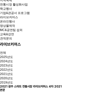
지역축제
전통시장 활성화사업
학교행사
기업&관공서 프로그램
라이브커머스
온라인행사
영상물제작
MC&공연팀 섭외
교육&강연
견적문의
라이브커머스
전체
2025년도
2024년도
2023년도
2022년도
2021년도
2020년도
2019년도
2021 광주 스마트 전통시장 라이브커머스 4차
2021
본문