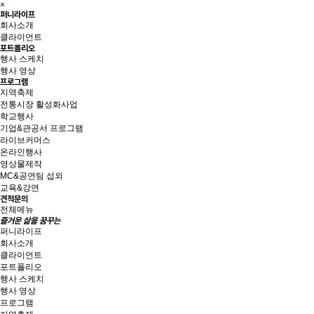
×
퍼니라이프
회사소개
클라이언트
포트폴리오
행사 스케치
행사 영상
프로그램
지역축제
전통시장 활성화사업
학교행사
기업&관공서 프로그램
라이브커머스
온라인행사
영상물제작
MC&공연팀 섭외
교육&강연
견적문의
전체메뉴
즐거운 삶을 꿈꾸는
퍼니라이프
회사소개
클라이언트
포트폴리오
행사 스케치
행사 영상
프로그램