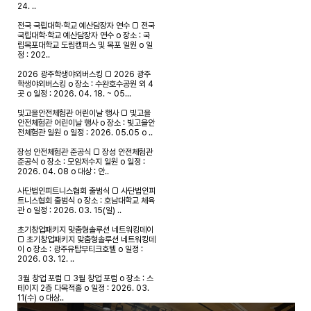
24. ..
전국 국립대학·학교 예산담장자 연수
□ 전국
국립대학·학교 예산담장자 연수 o 장소 : 국
립목포대학교 도림캠퍼스 및 목포 일원 o 일
정 : 202..
2026 광주학생야외버스킹
□ 2026 광주
학생야외버스킹 o 장소 : 수완호수공원 외 4
곳 o 일정 : 2026. 04. 18. ~ 05...
빛고을안전체험관 어린이날 행사
□ 빛고을
안전체험관 어린이날 행사 o 장소 : 빛고을안
전체험관 일원 o 일정 : 2026. 05.05 o ..
장성 안전체험관 준공식
□ 장성 안전체험관
준공식 o 장소 : 모암저수지 일원 o 일정 :
2026. 04. 08 o 대상 : 안..
사단법인피트니스협회 출범식
□ 사단법인피
트니스협회 출범식 o 장소 : 호남대학교 체육
관 o 일정 : 2026. 03. 15(일) ..
초기창업패키지 맞춤형솔루션 네트워킹데이
□ 초기창업패키지 맞춤형솔루션 네트워킹데
이 o 장소 : 광주유탑부티크호텔 o 일정 :
2026. 03. 12. ..
3월 창업 포럼
□ 3월 창업 포럼 o 장소 : 스
테이지 2층 다목적홀 o 일정 : 2026. 03.
11(수) o 대상..