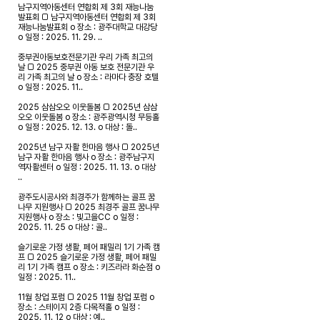
남구지역아동센터 연합회 제 3회 재능나눔
발표회
□ 남구지역아동센터 연합회 제 3회
재능나눔발표회 o 장소 : 광주대학교 대강당
o 일정 : 2025. 11. 29. ..
중부권아동보호전문기관 우리 가족 최고의
날
□ 2025 중부권 아동 보호 전문기관 우
리 가족 최고의 날 o 장소 : 라마다 충장 호텔
o 일정 : 2025. 11..
2025 삼삼오오 이웃돌봄
□ 2025년 삼삼
오오 이웃돌봄 o 장소 : 광주광역시청 무등홀
o 일정 : 2025. 12. 13. o 대상 : 돌..
2025년 남구 자활 한마음 행사
□ 2025년
남구 자활 한마음 행사 o 장소 : 광주남구지
역자활센터 o 일정 : 2025. 11. 13. o 대상
..
광주도시공사와 최경주가 함께하는 골프 꿈
나무 지원행사
□ 2025 최경주 골프 꿈나무
지원행사 o 장소 : 빛고을CC o 일정 :
2025. 11. 25 o 대상 : 골..
슬기로운 가정 생활, 페어 패밀리 1기 가족 캠
프
□ 2025 슬기로운 가정 생활, 페어 패밀
리 1기 가족 캠프 o 장소 : 키즈라라 화순점 o
일정 : 2025. 11..
11월 창업 포럼
□ 2025 11월 창업 포럼 o
장소 : 스테이지 2층 다목적홀 o 일정 :
2025. 11. 12 o 대상 : 예..