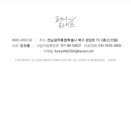
㈜퍼니라이프
주소
전남광주통합특별시 북구 경양로 111, 3층(신안동)
대표
장초롱
사업자등록번호
137-86-54821
대표전화
010-7405-3600
이메일
funnylife0304@naver.com
COPYRIGHT (C) 2026 WWW.FUNNYLIFE.KR, ALL RIGHTS RESERVED.
LOGIN